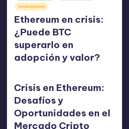
Uncategorized
Ethereum en crisis:
¿Puede BTC
superarlo en
adopción y valor?
admin
24/01/2025
Publicado
por
Crisis en Ethereum:
Desafíos y
Oportunidades en el
Mercado Cripto