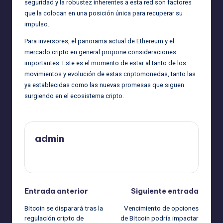
seguridad y la robustez inherentes a esta red son factores
que la colocan en una posición única para recuperar su
impulso.
Para inversores, el panorama actual de Ethereum y el
mercado cripto en general propone consideraciones
importantes. Este es el momento de estar al tanto de los
movimientos y evolución de estas criptomonedas, tanto las
ya establecidas como las nuevas promesas que siguen
surgiendo en el ecosistema cripto.
admin
Ver todas las entradas
Navegación
Entrada anterior
Siguiente entrada
Bitcoin se disparará tras la
Vencimiento de opciones
de
regulación cripto de
de Bitcoin podría impactar