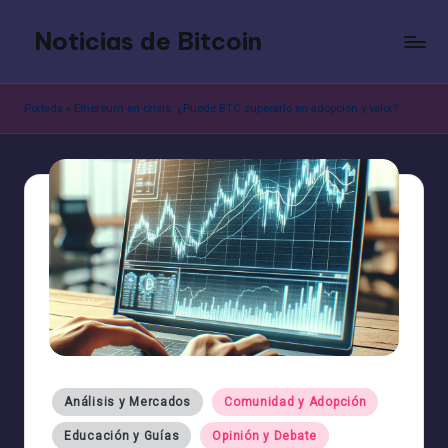
Noticias de Bitcoin
Saltar
al
contenido
Portada
»
Ethereum en crisis: ¿Puede BTC superarlo en adopción y valor?
Publicado
Análisis y Mercados
Comunidad y Adopción
en
Educación y Guías
Opinión y Debate