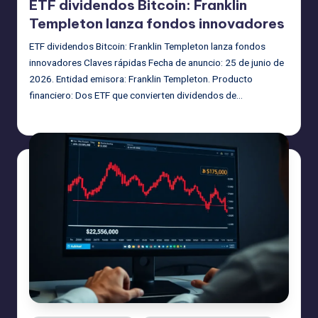
ETF dividendos Bitcoin: Franklin
Templeton lanza fondos innovadores
ETF dividendos Bitcoin: Franklin Templeton lanza fondos
innovadores Claves rápidas Fecha de anuncio: 25 de junio de
2026. Entidad emisora: Franklin Templeton. Producto
financiero: Dos ETF que convierten dividendos de…
admin
27/06/2026
Publicado
por