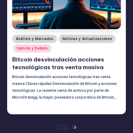
Publicado
Análisis y Mercados
Noticias y Actualizaciones
en
Opinión y Debate
Bitcoin desvinculación acciones
tecnológicas tras venta masiva
Bitcoin desvinculación acciones tecnológicas tras venta
masiva Claves rápidas Desvinculación de Bitcoin y acciones
tecnológicas: La reciente venta de activos por parte de
MicroStrategy, la mayor poseedora corporativa de Bitcoin,…
admin
25/06/2026
Publicado
por
Navegación
1
2
3
…
5
SIGUIENTE