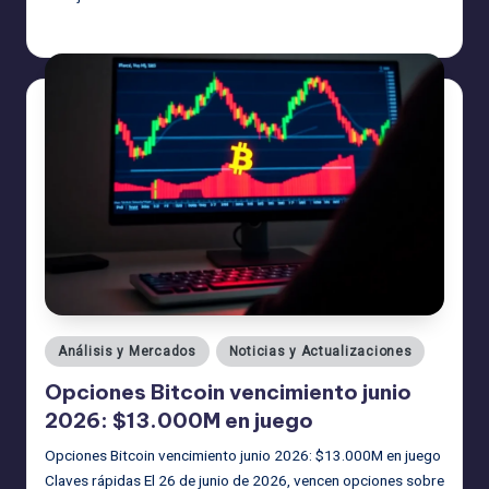
admin
27/06/2026
Publicado
por
Publicado
Análisis y Mercados
Noticias y Actualizaciones
en
Opciones Bitcoin vencimiento junio
2026: $13.000M en juego
Opciones Bitcoin vencimiento junio 2026: $13.000M en juego
Claves rápidas El 26 de junio de 2026, vencen opciones sobre