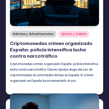
Publicado
Noticias y Actualizaciones
Opinión y Debate
en
Criptomonedas crimen organizado
España: policía intensifica lucha
contra narcotráfico
Criptomonedas crimen organizado España: policía intensifica
lucha contra narcotráfico Claves rápidas Auge del uso de
criptomonedas en actividades ilícitas en España: El crimen
organizado en España ha incrementado el uso…
admin
30/06/2026
Publicado
por