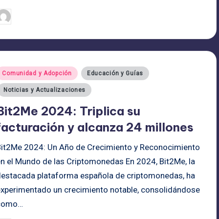
admin
25/06/2025
ublicado
or
ublicado
Comunidad y Adopción
Educación y Guías
n
Noticias y Actualizaciones
Bit2Me 2024: Triplica su
facturación y alcanza 24 millones
Bit2Me 2024: Un Año de Crecimiento y Reconocimiento
en el Mundo de las Criptomonedas En 2024, Bit2Me, la
destacada plataforma española de criptomonedas, ha
experimentado un crecimiento notable, consolidándose
como…