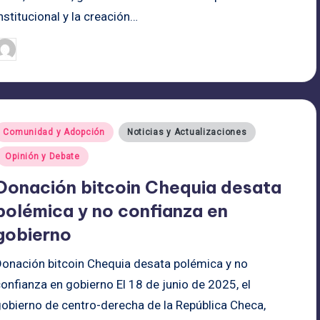
nstitucional y la creación…
admin
26/06/2025
ublicado
or
ublicado
Comunidad y Adopción
Noticias y Actualizaciones
n
Opinión y Debate
Donación bitcoin Chequia desata
polémica y no confianza en
gobierno
Donación bitcoin Chequia desata polémica y no
onfianza en gobierno El 18 de junio de 2025, el
gobierno de centro-derecha de la República Checa,