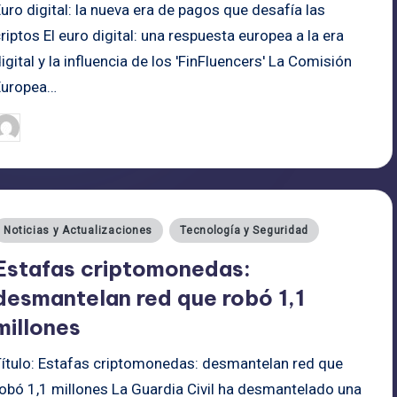
uro digital: la nueva era de pagos que desafía las
riptos El euro digital: una respuesta europea a la era
igital y la influencia de los 'FinFluencers' La Comisión
Europea…
admin
26/06/2025
ublicado
or
ublicado
Noticias y Actualizaciones
Tecnología y Seguridad
n
Estafas criptomonedas:
desmantelan red que robó 1,1
millones
Título: Estafas criptomonedas: desmantelan red que
robó 1,1 millones La Guardia Civil ha desmantelado una