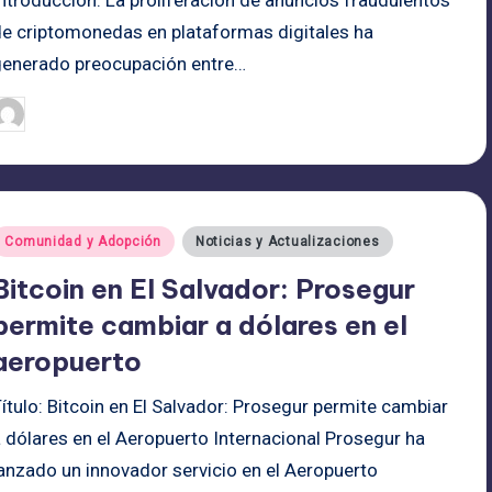
ntroducción: La proliferación de anuncios fraudulentos
de criptomonedas en plataformas digitales ha
generado preocupación entre…
admin
26/06/2025
ublicado
or
ublicado
Comunidad y Adopción
Noticias y Actualizaciones
n
Bitcoin en El Salvador: Prosegur
permite cambiar a dólares en el
aeropuerto
ítulo: Bitcoin en El Salvador: Prosegur permite cambiar
 dólares en el Aeropuerto Internacional Prosegur ha
lanzado un innovador servicio en el Aeropuerto