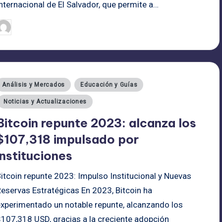
nternacional de El Salvador, que permite a…
admin
26/06/2025
ublicado
or
ublicado
Análisis y Mercados
Educación y Guías
n
Noticias y Actualizaciones
Bitcoin repunte 2023: alcanza los
$107,318 impulsado por
instituciones
itcoin repunte 2023: Impulso Institucional y Nuevas
Reservas Estratégicas En 2023, Bitcoin ha
experimentado un notable repunte, alcanzando los
$107,318 USD, gracias a la creciente adopción