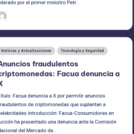
iderado por el primer ministro Petr…
admin
25/06/2025
ublicado
or
ublicado
Noticias y Actualizaciones
Tecnología y Seguridad
n
Anuncios fraudulentos
criptomonedas: Facua denuncia a
X
ítulo: Facua denuncia a X por permitir anuncios
fraudulentos de criptomonedas que suplantan a
celebridades Introducción: Facua-Consumidores en
Acción ha presentado una denuncia ante la Comisión
Nacional del Mercado de…