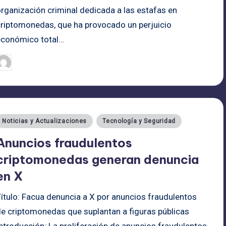
organización criminal dedicada a las estafas en
criptomonedas, que ha provocado un perjuicio
económico total…
admin
26/06/2025
ublicado
or
ublicado
Noticias y Actualizaciones
Tecnología y Seguridad
n
Anuncios fraudulentos
criptomonedas generan denuncia
en X
Título: Facua denuncia a X por anuncios fraudulentos
de criptomonedas que suplantan a figuras públicas