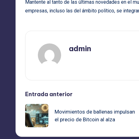
Mantente al tanto de las últimas novedades en el m
empresas, incluso las del ámbito político, se integr
admin
Ver todas las entradas
Navegación
Entrada anterior
de
Movimientos de ballenas impulsan
el precio de Bitcoin al alza
entradas