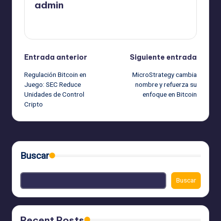
admin
Ver todas las entradas
Navegación
Entrada anterior
Siguiente entrada
Regulación Bitcoin en
MicroStrategy cambia
de
Juego: SEC Reduce
nombre y refuerza su
Unidades de Control
enfoque en Bitcoin
entradas
Cripto
Buscar
Buscar
Recent Posts