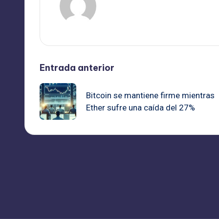
Ver todas las entradas
Navegación
Entrada anterior
de
Bitcoin se mantiene firme mientras
Ether sufre una caída del 27%
entradas