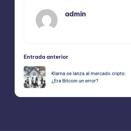
admin
Ver todas las entradas
Navegación
Entrada anterior
de
Klarna se lanza al mercado cripto:
¿Era Bitcoin un error?
entradas