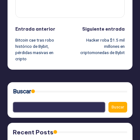
Ver todas las entradas
Navegación
Entrada anterior
Siguiente entrada
Bitcoin cae tras robo
Hacker roba $1.5 mil
de
histórico de Bybit,
millones en
pérdidas masivas en
criptomonedas de Bybit
entradas
cripto
Buscar
Buscar
Recent Posts