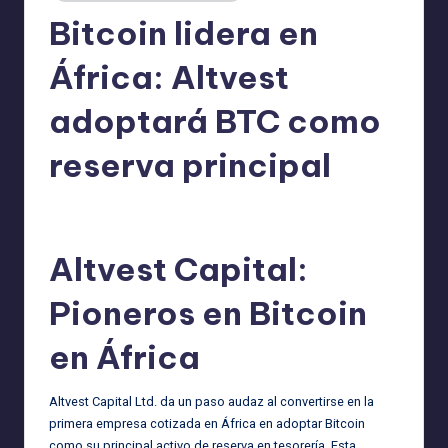
Bitcoin lidera en
África: Altvest
adoptará BTC como
reserva principal
admin
22/02/2025
Publicado
por
Altvest Capital:
Pioneros en Bitcoin
en África
Altvest Capital Ltd. da un paso audaz al convertirse en la
primera empresa cotizada en África en adoptar Bitcoin
como su principal activo de reserva en tesorería. Esta