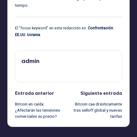
tiempo.
El “focus keyword” en esta redacción es:
Confrontación
EE.UU. Ucrania
.
admin
Ver todas las entradas
Navegación
Entrada anterior
Siguiente entrada
Bitcoin en caída:
Bitcoin cae drásticamente
de
¿Afectarán las tensiones
tras selloff global y nuevas
comerciales su precio?
tarifas
entradas