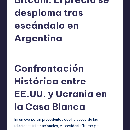
desploma tras
escándalo en
Argentina
admin
01/03/2025
Publicado
por
Confrontación
Histórica entre
EE.UU. y Ucrania en
la Casa Blanca
En un evento sin precedentes que ha sacudido las
relaciones internacionales, el presidente Trump y el