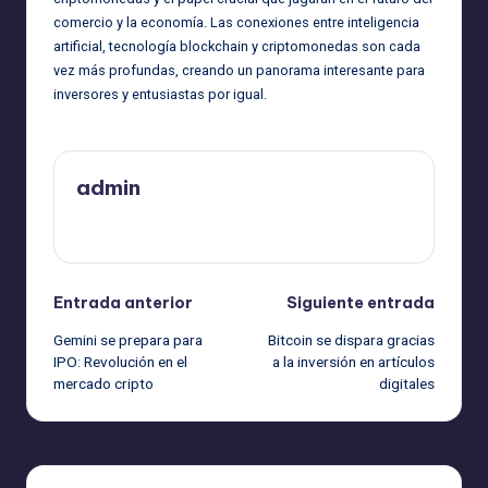
comercio y la economía. Las conexiones entre inteligencia
artificial, tecnología blockchain y criptomonedas son cada
vez más profundas, creando un panorama interesante para
inversores y entusiastas por igual.
admin
Ver todas las entradas
Navegación
Entrada anterior
Siguiente entrada
Gemini se prepara para
Bitcoin se dispara gracias
de
IPO: Revolución en el
a la inversión en artículos
mercado cripto
digitales
entradas