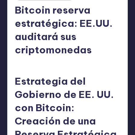
Bitcoin reserva
estratégica: EE.UU.
auditará sus
criptomonedas
admin
08/03/2025
Publicado
por
Estrategia del
Gobierno de EE. UU.
con Bitcoin:
Creación de una
Reserva Estratégica