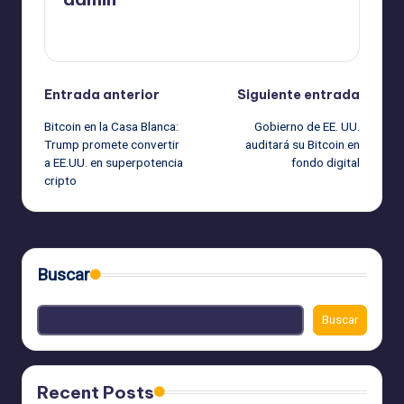
Ver todas las entradas
Navegación
Entrada anterior
Siguiente entrada
Bitcoin en la Casa Blanca:
Gobierno de EE. UU.
de
Trump promete convertir
auditará su Bitcoin en
a EE.UU. en superpotencia
fondo digital
entradas
cripto
Buscar
Buscar
Recent Posts