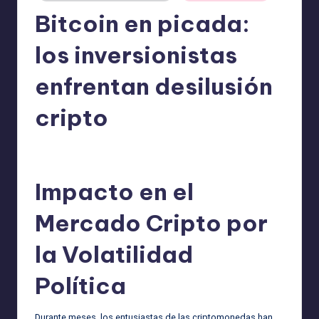
Bitcoin en picada:
los inversionistas
enfrentan desilusión
cripto
admin
11/03/2025
Publicado
por
Impacto en el
Mercado Cripto por
la Volatilidad
Política
Durante meses, los entusiastas de las criptomonedas han