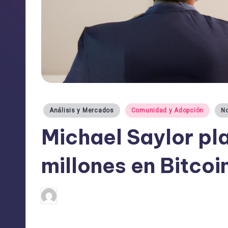
Publicado
Análisis y Mercados
Comunidad y Adopción
No
en
Michael Saylor pla
millones en Bitcoi
admin
11/03/2025
Publicado
por