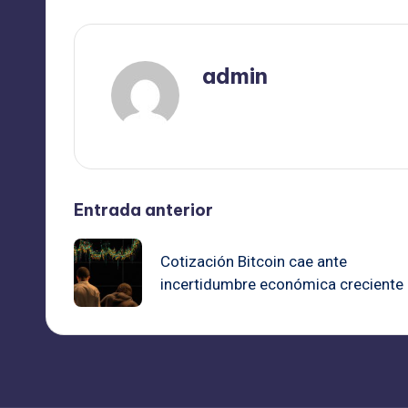
admin
Ver todas las entradas
Navegación
Entrada anterior
de
Cotización Bitcoin cae ante
incertidumbre económica creciente
entradas