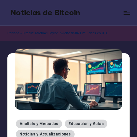
Noticias de Bitcoin
Saltar
al
contenido
Portada
»
Bitcoin: Michael Saylor invierte $584.1 millones en BTC
Publicado
Análisis y Mercados
Educación y Guías
en
Noticias y Actualizaciones