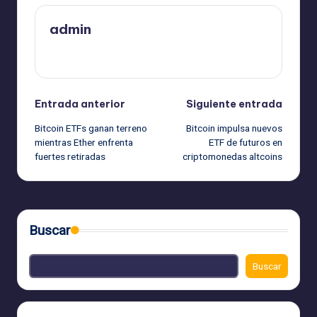
admin
Ver todas las entradas
Navegación
Entrada anterior
Siguiente entrada
Bitcoin ETFs ganan terreno
Bitcoin impulsa nuevos
de
mientras Ether enfrenta
ETF de futuros en
fuertes retiradas
criptomonedas altcoins
entradas
Buscar
Buscar