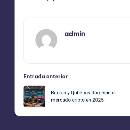
admin
Ver todas las entradas
Navegación
Entrada anterior
de
Bitcoin y Qubetics dominan el
mercado cripto en 2025
entradas