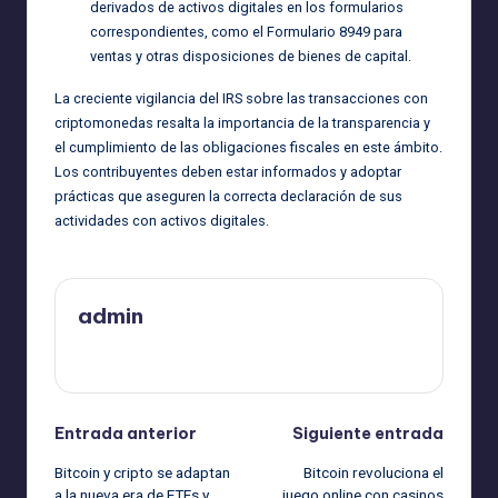
derivados de activos digitales en los formularios
correspondientes, como el Formulario 8949 para
ventas y otras disposiciones de bienes de capital.
La creciente vigilancia del IRS sobre las transacciones con
criptomonedas resalta la importancia de la transparencia y
el cumplimiento de las obligaciones fiscales en este ámbito.
Los contribuyentes deben estar informados y adoptar
prácticas que aseguren la correcta declaración de sus
actividades con activos digitales.
admin
Ver todas las entradas
Navegación
Entrada anterior
Siguiente entrada
Bitcoin y cripto se adaptan
Bitcoin revoluciona el
de
a la nueva era de ETFs y
juego online con casinos