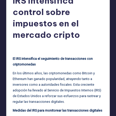
IRS intensifica
control sobre
impuestos en el
mercado cripto
admin
29/03/2025
Publicado
por
El IRS intensifica el seguimiento de transacciones con
criptomonedas
En los últimos años, las criptomonedas como Bitcoin y
Ethereum han ganado popularidad, atrayendo tanto a
inversores como a autoridades fiscales. Esta creciente
adopción ha llevado al Servicio de Impuestos Internos (IRS)
de Estados Unidos a reforzar sus esfuerzos para rastrear y
regular las transacciones digitales.
Medidas del IRS para monitorear las transacciones digitales