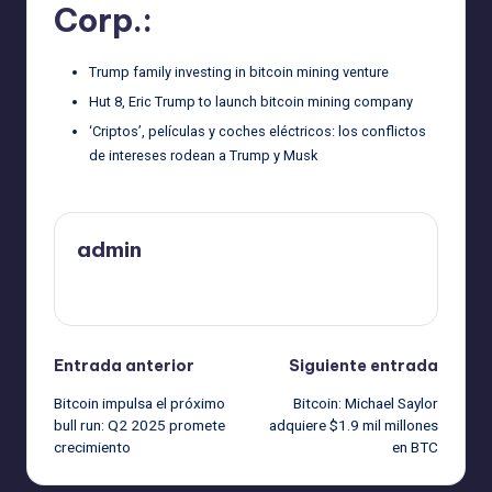
Corp.:
Trump family investing in bitcoin mining venture
Hut 8, Eric Trump to launch bitcoin mining company
‘Criptos’, películas y coches eléctricos: los conflictos
de intereses rodean a Trump y Musk
admin
Ver todas las entradas
Navegación
Entrada anterior
Siguiente entrada
Bitcoin impulsa el próximo
Bitcoin: Michael Saylor
de
bull run: Q2 2025 promete
adquiere $1.9 mil millones
crecimiento
en BTC
entradas