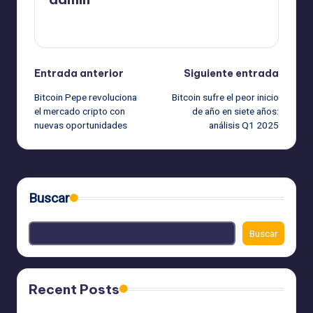
Ver todas las entradas
Navegación
Entrada anterior
Siguiente entrada
Bitcoin Pepe revoluciona
Bitcoin sufre el peor inicio
de
el mercado cripto con
de año en siete años:
nuevas oportunidades
análisis Q1 2025
entradas
Buscar
Buscar
Recent Posts