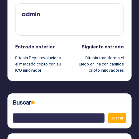
admin
Ver todas las entradas
Navegación
Entrada anterior
Siguiente entrada
Bitcoin Pepe revoluciona
Bitcoin transforma el
de
el mercado cripto con su
juego online con casinos
ICO innovador
cripto innovadores
entradas
Buscar
Buscar