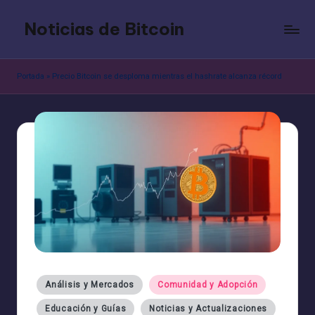
Noticias de Bitcoin
Saltar
al
contenido
Portada
»
Precio Bitcoin se desploma mientras el hashrate alcanza récord
Publicado
Análisis y Mercados
Comunidad y Adopción
en
Educación y Guías
Noticias y Actualizaciones