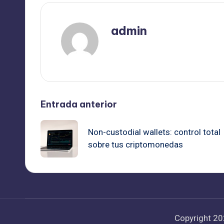
admin
Ver todas las entradas
Navegación
Entrada anterior
de
Non-custodial wallets: control total
sobre tus criptomonedas
entradas
Copyright 2