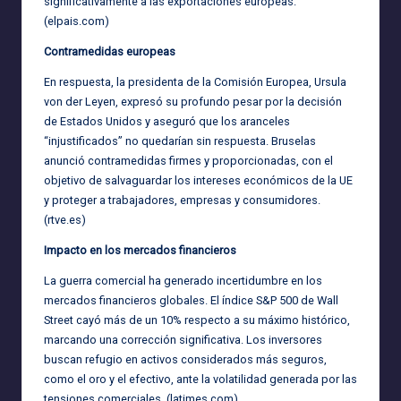
significativamente a las exportaciones europeas.
(
elpais.com
)
Contramedidas europeas
En respuesta, la presidenta de la Comisión Europea, Ursula
von der Leyen, expresó su profundo pesar por la decisión
de Estados Unidos y aseguró que los aranceles
“injustificados” no quedarían sin respuesta. Bruselas
anunció contramedidas firmes y proporcionadas, con el
objetivo de salvaguardar los intereses económicos de la UE
y proteger a trabajadores, empresas y consumidores.
(
rtve.es
)
Impacto en los mercados financieros
La guerra comercial ha generado incertidumbre en los
mercados financieros globales. El índice S&P 500 de Wall
Street cayó más de un 10% respecto a su máximo histórico,
marcando una corrección significativa. Los inversores
buscan refugio en activos considerados más seguros,
como el oro y el efectivo, ante la volatilidad generada por las
tensiones comerciales. (
latimes.com
)