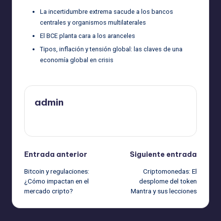
La incertidumbre extrema sacude a los bancos
centrales y organismos multilaterales
El BCE planta cara a los aranceles
Tipos, inflación y tensión global: las claves de una
economía global en crisis
admin
Ver todas las entradas
Navegación
Entrada anterior
Siguiente entrada
Bitcoin y regulaciones:
Criptomonedas: El
de
¿Cómo impactan en el
desplome del token
mercado cripto?
Mantra y sus lecciones
entradas