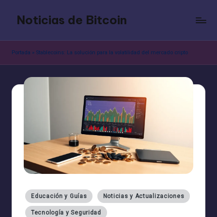
Noticias de Bitcoin
Saltar
al
contenido
Portada
»
Stablecoins: La solución para la volatilidad del mercado cripto
Publicado
Educación y Guías
Noticias y Actualizaciones
en
Tecnología y Seguridad