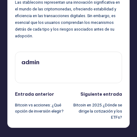
Las stablecoins representan una innovación significativa en
el mundo de las criptomonedas, ofreciendo estabilidad y
eficiencia en las transacciones digitales. Sin embargo, es
esencial que los usuarios comprendan los mecanismos
detrás de cada tipo y los riesgos asociados antes de su
adopción.
admin
Ver todas las entradas
Navegación
Entrada anterior
Siguiente entrada
Bitcoin vs acciones: ¿Qué
Bitcoin en 2025 ¿Dónde se
de
opción de inversión elegir?
dirige la cotización y los
ETFs?
entradas