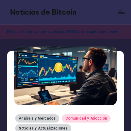
Noticias de Bitcoin
Saltar
al
contenido
Portada
»
Bitcoin lucha por superar los $95,000 en mercado cripto incierto
Publicado
Análisis y Mercados
Comunidad y Adopción
en
Noticias y Actualizaciones