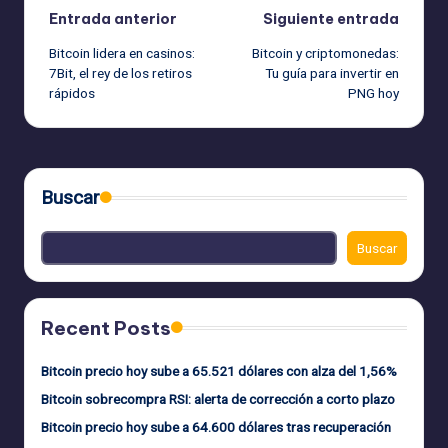
Navegación
Entrada anterior
Siguiente entrada
Bitcoin lidera en casinos:
Bitcoin y criptomonedas:
de
7Bit, el rey de los retiros
Tu guía para invertir en
rápidos
PNG hoy
entradas
Buscar
Buscar
Recent Posts
Bitcoin precio hoy sube a 65.521 dólares con alza del 1,56%
Bitcoin sobrecompra RSI: alerta de corrección a corto plazo
Bitcoin precio hoy sube a 64.600 dólares tras recuperación