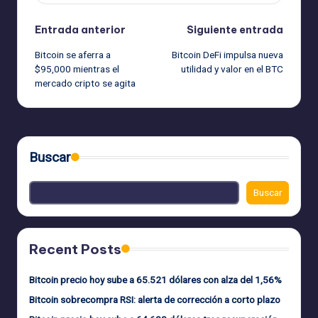
Navegación
Entrada anterior
Siguiente entrada
Bitcoin se aferra a
Bitcoin DeFi impulsa nueva
de
$95,000 mientras el
utilidad y valor en el BTC
mercado cripto se agita
entradas
Buscar
Buscar
Recent Posts
Bitcoin precio hoy sube a 65.521 dólares con alza del 1,56%
Bitcoin sobrecompra RSI: alerta de corrección a corto plazo