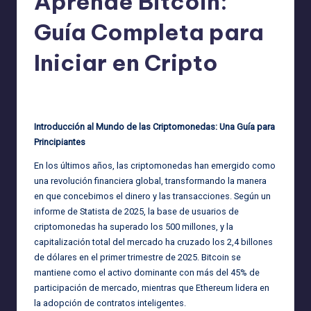
Aprende Bitcoin:
Guía Completa para
Iniciar en Cripto
admin
03/05/2025
Publicado
por
Introducción al Mundo de las Criptomonedas: Una Guía para
Principiantes
En los últimos años, las criptomonedas han emergido como
una revolución financiera global, transformando la manera
en que concebimos el dinero y las transacciones. Según un
informe de Statista de 2025, la base de usuarios de
criptomonedas ha superado los 500 millones, y la
capitalización total del mercado ha cruzado los 2,4 billones
de dólares en el primer trimestre de 2025. Bitcoin se
mantiene como el activo dominante con más del 45% de
participación de mercado, mientras que Ethereum lidera en
la adopción de contratos inteligentes.