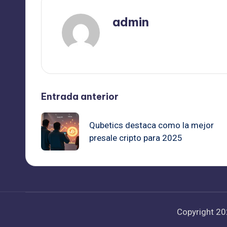
admin
Ver todas las entradas
Navegación
Entrada anterior
de
Qubetics destaca como la mejor
presale cripto para 2025
entradas
Copyright 2