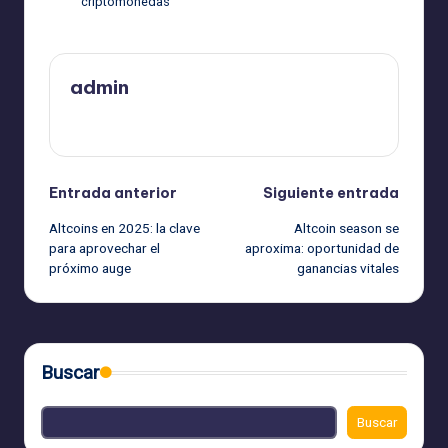
criptomonedas
admin
Ver todas las entradas
Navegación
Entrada anterior
Siguiente entrada
Altcoins en 2025: la clave
Altcoin season se
de
para aprovechar el
aproxima: oportunidad de
próximo auge
ganancias vitales
entradas
Buscar
Buscar