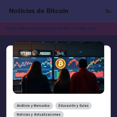
Noticias de Bitcoin
Saltar
al
contenido
Portada
»
Mejor criptomoneda para invertir 2025: ¿Qué elegir ahora?
Publicado
Análisis y Mercados
Educación y Guías
en
Noticias y Actualizaciones