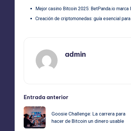
Mejor casino Bitcoin 2025: BetPanda.io marca l
Creación de criptomonedas: guía esencial pa
admin
Ver todas las entradas
Navegación
Entrada anterior
de
Goosie Challenge: La carrera para
hacer de Bitcoin un dinero usable
entradas