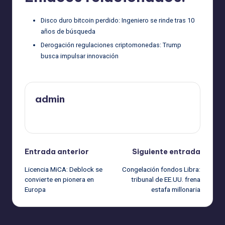
Disco duro bitcoin perdido: Ingeniero se rinde tras 10
años de búsqueda
Derogación regulaciones criptomonedas: Trump
busca impulsar innovación
admin
Ver todas las entradas
Navegación
Entrada anterior
Siguiente entrada
Licencia MiCA: Deblock se
Congelación fondos Libra:
de
convierte en pionera en
tribunal de EE.UU. frena
Europa
estafa millonaria
entradas