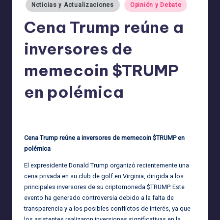
Noticias y Actualizaciones
Opinión y Debate
Cena Trump reúne a
inversores de
memecoin $TRUMP
en polémica
admin
30/05/2025
Publicado
por
Cena Trump reúne a inversores de memecoin $TRUMP en
polémica
El expresidente Donald Trump organizó recientemente una
cena privada en su club de golf en Virginia, dirigida a los
principales inversores de su criptomoneda $TRUMP. Este
evento ha generado controversia debido a la falta de
transparencia y a los posibles conflictos de interés, ya que
los asistentes realizaron inversiones significativas en la