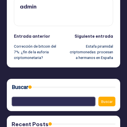
admin
Ver todas las entradas
Navegación
Entrada anterior
Siguiente entrada
Corrección de bitcoin del
Estafa piramidal
de
7%: ¿fin de la euforia
criptomonedas: procesan
criptomonetaria?
a hermanos en España
entradas
Buscar
Buscar
Recent Posts