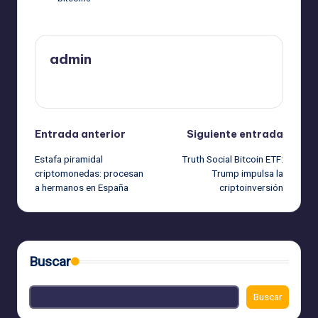
admin
Ver todas las entradas
Navegación
Entrada anterior
Siguiente entrada
Estafa piramidal
Truth Social Bitcoin ETF:
de
criptomonedas: procesan
Trump impulsa la
a hermanos en España
criptoinversión
entradas
Buscar
Buscar