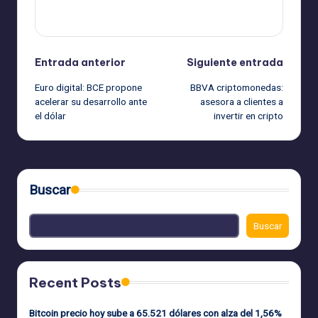
Ver todas las entradas
Navegación
Entrada anterior
Siguiente entrada
Euro digital: BCE propone
BBVA criptomonedas:
de
acelerar su desarrollo ante
asesora a clientes a
el dólar
invertir en cripto
entradas
Buscar
Buscar
Recent Posts
Bitcoin precio hoy sube a 65.521 dólares con alza del 1,56%