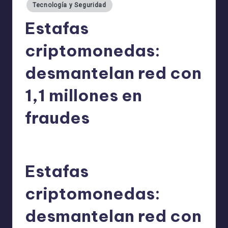
Tecnología y Seguridad
Estafas
criptomonedas:
desmantelan red con
1,1 millones en
fraudes
admin
14/06/2025
Publicado
por
Estafas
criptomonedas:
desmantelan red con