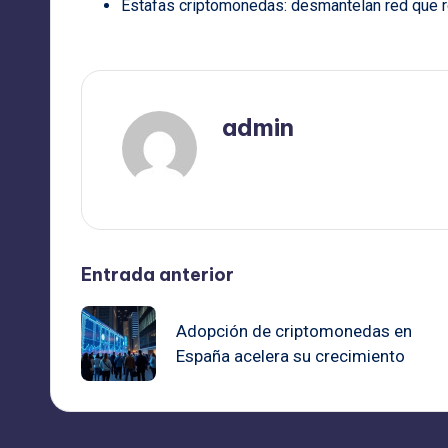
Estafas criptomonedas: desmantelan red que r
admin
Ver todas las entradas
Navegación
Entrada anterior
de
Adopción de criptomonedas en
España acelera su crecimiento
entradas