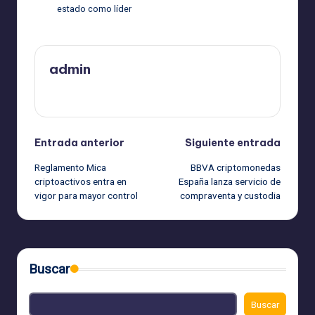
estado como líder
admin
Ver todas las entradas
Navegación
Entrada anterior
Siguiente entrada
Reglamento Mica
BBVA criptomonedas
de
criptoactivos entra en
España lanza servicio de
vigor para mayor control
compraventa y custodia
entradas
Buscar
Buscar