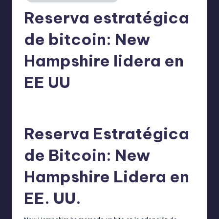
Reserva estratégica
de bitcoin: New
Hampshire lidera en
EE UU
admin
08/07/2025
Publicado
por
Reserva Estratégica
de Bitcoin: New
Hampshire Lidera en
EE. UU.