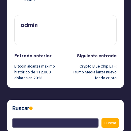
admin
Ver todas las entradas
Navegación
Entrada anterior
Siguiente entrada
Bitcoin alcanza máximo
Crypto Blue Chip ETF:
de
histórico de 112.000
Trump Media lanza nuevo
dólares en 2023
fondo cripto
entradas
Buscar
Buscar