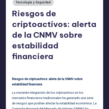
Tecnología y Seguridad
Riesgos de
criptoactivos: alerta
de la CNMV sobre
estabilidad
financiera
admin
26/07/2025
Publicado
por
Riesgos de criptoactivos: alerta de la CNMV sobre
estabilidad financiera
La creciente integración de los criptoactivos en los
mercados financieros tradicionales ha generado una serie
de riesgos que podrían afectar la estabilidad económica. La
Comisión Nacional del Mercado de Valores (CNMV) ha