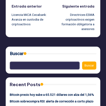
Navegación
Entrada anterior
Siguiente entrada
Licencia MiCA Cecabank:
Directrices ESMA
de
Avanza en custodia de
criptoactivos exigen
criptoactivos
formación obligatoria a
entradas
asesores
Buscar
Buscar
Recent Posts
Bitcoin precio hoy sube a 65.521 dólares con alza del 1,56%
Bitcoin sobrecompra RSI: alerta de corrección a corto plazo