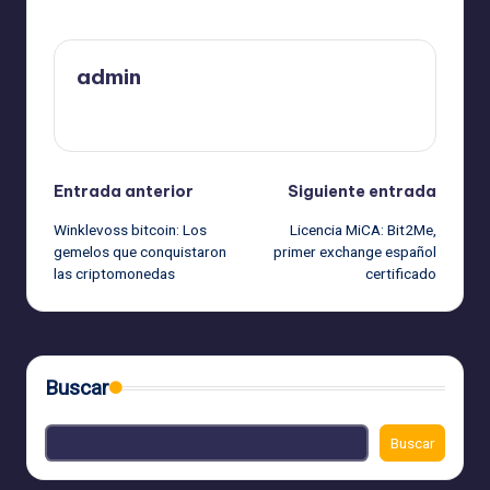
admin
Ver todas las entradas
Navegación
Entrada anterior
Siguiente entrada
Winklevoss bitcoin: Los
Licencia MiCA: Bit2Me,
de
gemelos que conquistaron
primer exchange español
las criptomonedas
certificado
entradas
Buscar
Buscar