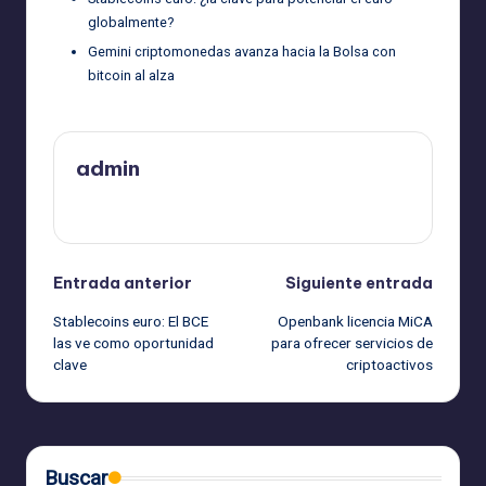
globalmente?
Gemini criptomonedas avanza hacia la Bolsa con
bitcoin al alza
admin
Ver todas las entradas
Navegación
Entrada anterior
Siguiente entrada
Stablecoins euro: El BCE
Openbank licencia MiCA
de
las ve como oportunidad
para ofrecer servicios de
clave
criptoactivos
entradas
Buscar