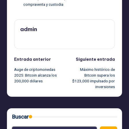
compraventa y custodia
admin
Ver todas las entradas
Navegación
Entrada anterior
Siguiente entrada
Auge de criptomonedas
Máximo histórico de
de
2025: Bitcoin alcanza los
Bitcoin supera los
200,000 dólares
$123,000 impulsado por
entradas
inversiones
Buscar