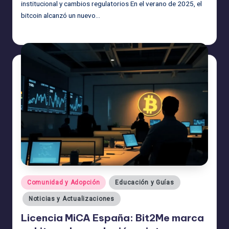
institucional y cambios regulatorios En el verano de 2025, el
bitcoin alcanzó un nuevo…
admin
19/08/2025
Publicado
por
Publicado
Comunidad y Adopción
Educación y Guías
en
Noticias y Actualizaciones
Licencia MiCA España: Bit2Me marca