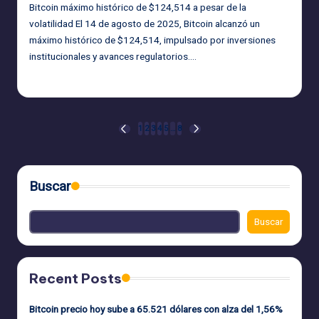
Bitcoin máximo histórico de $124,514 a pesar de la
volatilidad El 14 de agosto de 2025, Bitcoin alcanzó un
máximo histórico de $124,514, impulsado por inversiones
institucionales y avances regulatorios.…
admin
18/08/2025
Publicado
por
Navegación
1
2
3
4
5
…
8
PÁGINA
SIGUIENTE
ANTERIOR
PÁGINA
de
entradas
Buscar
Buscar
Recent Posts
Bitcoin precio hoy sube a 65.521 dólares con alza del 1,56%