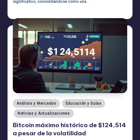
significativo, consolidándose como una…
admin
18/08/2025
Publicado
por
Publicado
Análisis y Mercados
Educación y Guías
en
Noticias y Actualizaciones
Bitcoin máximo histórico de $124,514
a pesar de la volatilidad