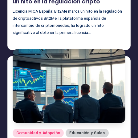
un hito en la regulación cripto
Licencia MiCA España: Bit2Me marca un hito en la regulación
de criptoactivos Bit2Me, la plataforma española de
intercambio de criptomonedas, ha logrado un hito
significativo al obtener la primera licencia…
admin
19/08/2025
Publicado
por
Publicado
Comunidad y Adopción
Educación y Guías