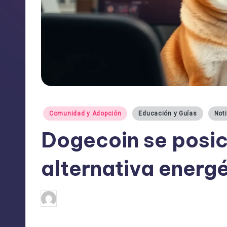
Publicado
Comunidad y Adopción
Educación y Guías
Not
en
Dogecoin se posic
alternativa energé
admin
12/09/2025
Publicado
por