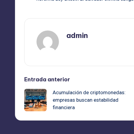
admin
Ver todas las entradas
Navegación
Entrada anterior
Acumulación de criptomonedas:
de
empresas buscan estabilidad
financiera
entradas