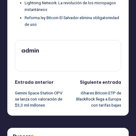
Lightning Network: La revolución de los micropagos
instantáneos
Reforma ley Bitcoin El Salvador elimina obligatoriedad
de uso
admin
Ver todas las entradas
Navegación
Entrada anterior
Siguiente entrada
Gemini Space Station OPV
iShares Bitcoin ETP de
de
se lanza con valoración de
BlackRock llega a Europa
$3,3 mil millones
con tarifas bajas
entradas