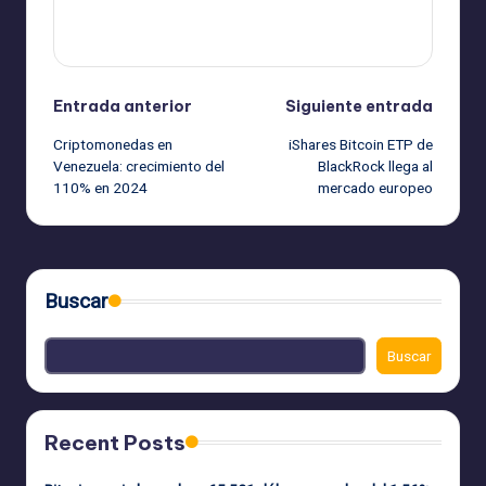
Ver todas las entradas
Navegación
Entrada anterior
Siguiente entrada
Criptomonedas en
iShares Bitcoin ETP de
de
Venezuela: crecimiento del
BlackRock llega al
110% en 2024
mercado europeo
entradas
Buscar
Buscar
Recent Posts