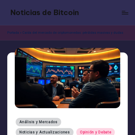
Noticias de Bitcoin
Saltar
al
contenido
Portada
»
Caída del mercado de criptomonedas: pérdidas masivas y dudas
Publicado
Análisis y Mercados
en
Noticias y Actualizaciones
Opinión y Debate