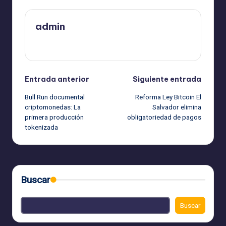
admin
Ver todas las entradas
Navegación
Entrada anterior
Siguiente entrada
Bull Run documental
Reforma Ley Bitcoin El
de
criptomonedas: La
Salvador elimina
primera producción
obligatoriedad de pagos
entradas
tokenizada
Buscar
Buscar