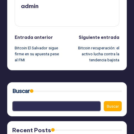
admin
Ver todas las entradas
Navegación
Entrada anterior
Siguiente entrada
Bitcoin El Salvador sigue
Bitcoin recuperación: el
de
firme en su apuesta pese
activo lucha contra la
al FMI
tendencia bajista
entradas
Buscar
Buscar
Recent Posts