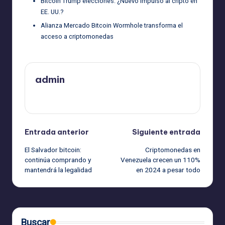
Bitcoin Trump elecciones: ¿Nuevo impulso al cripto en
EE. UU.?
Alianza Mercado Bitcoin Wormhole transforma el
acceso a criptomonedas
admin
Ver todas las entradas
Navegación
Entrada anterior
Siguiente entrada
El Salvador bitcoin:
Criptomonedas en
de
continúa comprando y
Venezuela crecen un 110%
mantendrá la legalidad
en 2024 a pesar todo
entradas
Buscar