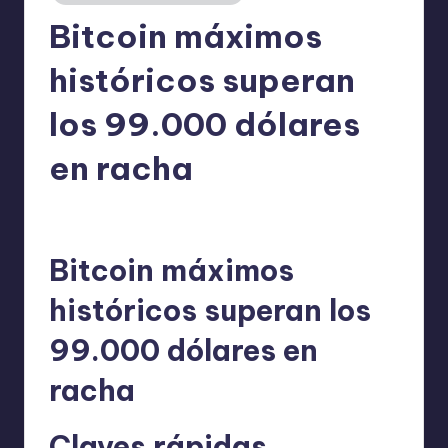
Bitcoin máximos
históricos superan
los 99.000 dólares
en racha
admin
12/11/2025
Publicado
por
Bitcoin máximos
históricos superan los
99.000 dólares en
racha
Claves rápidas