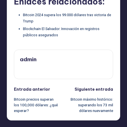
Enlaces relacionados:
Bitcoin 2024 supera los 99.000 dólares tras victoria de
Trump
Blockchain El Salvador: Innovación en registros
públicos asegurados
admin
Ver todas las entradas
Navegación
Entrada anterior
Siguiente entrada
Bitcoin precios superan
Bitcoin máximo histórico:
de
los 100,000 dólares: ¿qué
superando los 73 mil
esperar?
dólares nuevamente
entradas