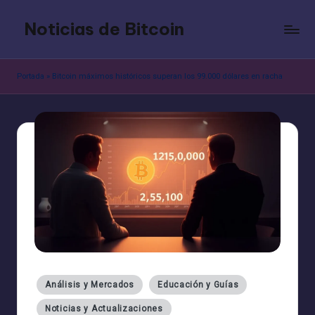
Noticias de Bitcoin
Saltar
al
contenido
Portada
»
Bitcoin máximos históricos superan los 99.000 dólares en racha
Publicado
Análisis y Mercados
Educación y Guías
en
Noticias y Actualizaciones