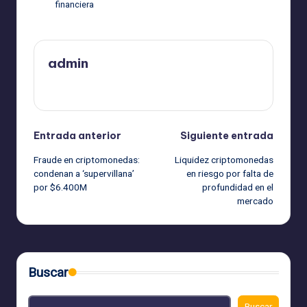
financiera
admin
Ver todas las entradas
Navegación
Entrada anterior
Siguiente entrada
Fraude en criptomonedas:
Liquidez criptomonedas
de
condenan a ‘supervillana’
en riesgo por falta de
por $6.400M
profundidad en el
entradas
mercado
Buscar
Buscar