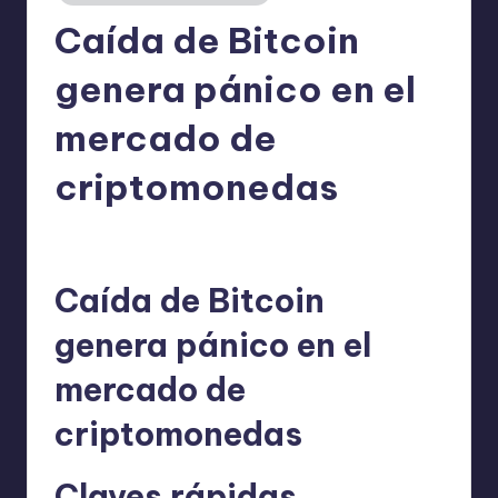
Caída de Bitcoin
genera pánico en el
mercado de
criptomonedas
admin
17/11/2025
Publicado
por
Caída de Bitcoin
genera pánico en el
mercado de
criptomonedas
Claves rápidas