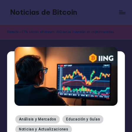
Noticias de Bitcoin
Saltar
al
contenido
Portada
»
ETN bitcoin ethereum: ING lanza inversión en criptomonedas
Publicado
Análisis y Mercados
Educación y Guías
en
Noticias y Actualizaciones