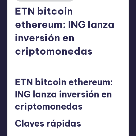
ETN bitcoin
ethereum: ING lanza
inversión en
criptomonedas
admin
23/11/2025
Publicado
por
ETN bitcoin ethereum:
ING lanza inversión en
criptomonedas
Claves rápidas