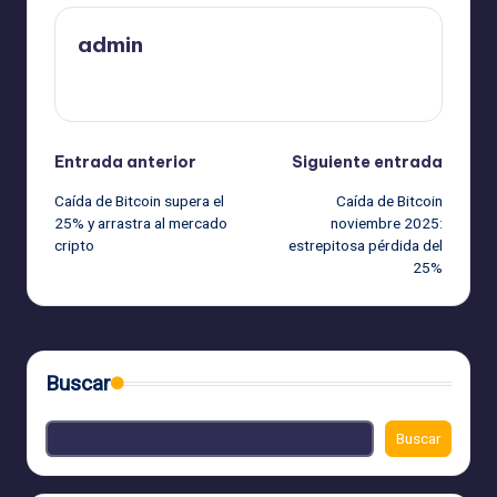
admin
Ver todas las entradas
Navegación
Entrada anterior
Siguiente entrada
Caída de Bitcoin supera el
Caída de Bitcoin
de
25% y arrastra al mercado
noviembre 2025:
cripto
estrepitosa pérdida del
entradas
25%
Buscar
Buscar